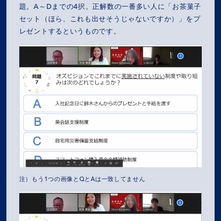
題。A～Dまでの4択。正解数の一番多い人に「お茶菓子
COMPANY
セット（ほら、これも出せそうじゃないですか）」をプ
レゼントするというものです。
SERVICES
RECRUIT
NEWS
OZ MEDIA
PRIVACY POLICY
CONTACT
ACCESS
注）もう1つの画像とQとAは一致してません