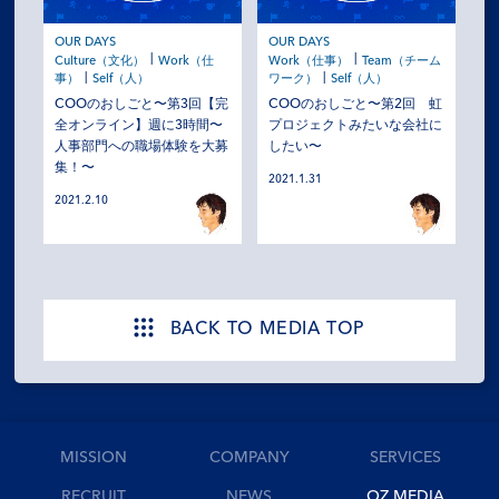
OUR DAYS
OUR DAYS
Culture（文化）
Work（仕
Work（仕事）
Team（チーム
事）
Self（人）
ワーク）
Self（人）
COOのおしごと〜第3回【完
COOのおしごと〜第2回 虹
全オンライン】週に3時間〜
プロジェクトみたいな会社に
人事部門への職場体験を大募
したい〜
集！〜
2021.1.31
2021.2.10
BACK TO MEDIA TOP
MISSION
COMPANY
SERVICES
RECRUIT
NEWS
OZ MEDIA