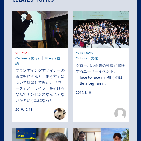
RELATED TOPICS
SPECIAL
OUR DAYS
Culture（文化）
Culture（文化）
Story（物
語）
グローバル企業の社員が驚嘆
ブランディングデザイナーの
するユーザーイベント。
西澤明洋さんと「働き方」に
「face to face」が狙うのは
ついて対談してみた。 「ワ
「Be a big fan」。
ーク」と「ライフ」を分ける
2019.5.10
なんてナンセンスなんじゃな
いかという話になった。
2019.12.18