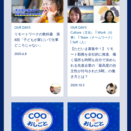
OUR DAYS
OUR DAYS
Culture（文化）
Work（仕
リモートワークの教科書 第
事）
Team（チームワーク）
6回「子どもが家にいて仕事
Self（人）
どころじゃない」
【ただいま募集中！】 リモ
2020.6.8
ート勤務を全社的に推進、働
く場所も時間も自分で決めら
れる先進企業の「最高度の自
主性が付与されたSRE」の働
き方とは？
2020.10.5