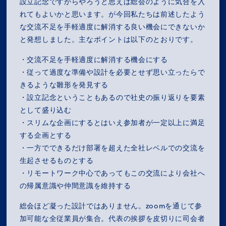
設立記念ですからやろうと思えば総会のように気合を入
れてもよいかと思います。が今回私たちは前述したよう
な交流不足を手軽適度に解消する良い機会にできないか
と発想しました。主なポイントは以下のとおりです。
・交流不足を手軽適度に解消する機会にする
・従って過度な準備や設計を必要とせず思い立ったらで
きるような雛形を発見する
・設立記念ということもあるので社史の振り返りを要素
として盛り込む
・スリムな企画にするとはいえ参加者が一定以上に満足
する企画とする
・一方でできるだけ部署を超えた全社レベルでの交流を
生起させるものとする
・リモートワーク中心であってもこの交流により会社へ
の帰属意識や仲間意識を維持する
総会ほど凝った設計ではありません。zoomを通じて参
加可能な全従業員が集合。代表の挨拶を皮切りに司会者