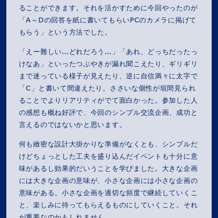
ることができます。それを活かすために今回やったのが
「A～Dの回答を紙に書いてもらいPCのカメラに掲げて
もらう」という方法でした。
「えー難しい…どれだろう…」「あれ、どっちだったっ
けなあ」といったつぶやきが漏れ聞こえたり、ギリギリ
まで迷っている様子が見えたり、逆に自信満々に太字で
「C」と書いて間違えたり。ささいな個性が垣間見られ
ることでよりリアリティがでて面白かった。参加した人
の感想も概ね好評で、今回のシンプル交流企画、成功と
言えるのではないかと思います。
何も緻密な設計大掛かりな準備がなくとも、シンプルだ
けどちょっとした工夫を盛り込んだイベントも十分に意
味があるし効果的だいうことを学びました。大きな企画
には大きな企画の意味が、小さな企画には小さな企画の
意味がある。小さな企画を適切な頻度で継続していくこ
と、楽しみに待ってもらえるものにしていくこと。それ
が重要なのかもしれません。