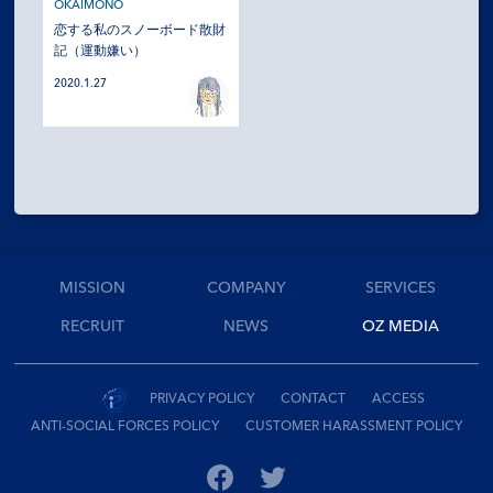
SERVICES
OKAIMONO
恋する私のスノーボード散財
記（運動嫌い）
RECRUIT
2020.1.27
NEWS
OZ MEDIA
PRIVACY POLICY
CONTACT
ACCESS
MISSION
COMPANY
SERVICES
RECRUIT
NEWS
OZ MEDIA
PRIVACY POLICY
CONTACT
ACCESS
ANTI-SOCIAL FORCES POLICY
CUSTOMER HARASSMENT POLICY