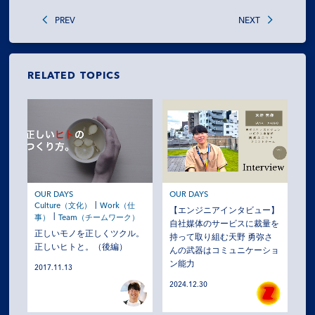
PREV
NEXT
RELATED TOPICS
OUR DAYS
OUR DAYS
Culture（文化）
Work（仕
【エンジニアインタビュー】
事）
Team（チームワーク）
自社媒体のサービスに裁量を
正しいモノを正しくツクル。
持って取り組む天野 勇弥さ
正しいヒトと。（後編）
んの武器はコミュニケーショ
ン能力
2017.11.13
2024.12.30