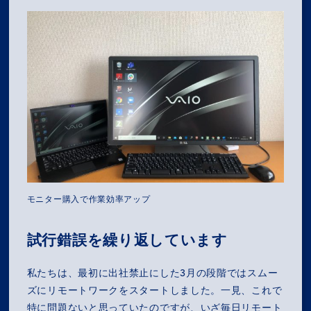
COMPANY
SERVICES
RECRUIT
NEWS
OZ MEDIA
モニター購入で作業効率アップ
PRIVACY POLICY
CONTACT
ACCESS
試行錯誤を繰り返しています
私たちは、最初に出社禁止にした3月の段階ではスムー
ズにリモートワークをスタートしました。一見、これで
特に問題ないと思っていたのですが、いざ毎日リモート