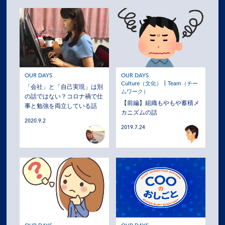
OUR DAYS
OUR DAYS
Culture（文化）
Team（チー
「会社」と「自己実現」は別
ムワーク）
の話ではない？コロナ禍で仕
【前編】組織もやもや蓄積メ
事と勉強を両立している話
カニズムの話
2020.9.2
2019.7.24