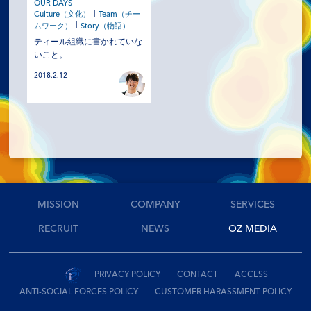
OUR DAYS
SERVICES
Culture（文化）
Team（チー
ムワーク）
Story（物語）
ティール組織に書かれていな
RECRUIT
いこと。
2018.2.12
NEWS
OZ MEDIA
PRIVACY POLICY
CONTACT
ACCESS
MISSION
COMPANY
SERVICES
RECRUIT
NEWS
OZ MEDIA
PRIVACY POLICY
CONTACT
ACCESS
ANTI-SOCIAL FORCES POLICY
CUSTOMER HARASSMENT POLICY