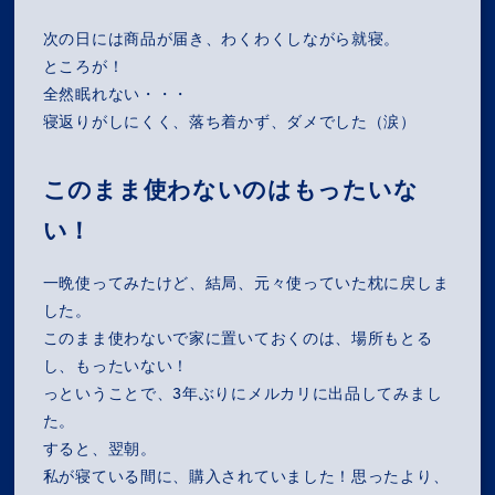
RECRUIT
次の日には商品が届き、わくわくしながら就寝。
NEWS
ところが！
全然眠れない・・・
寝返りがしにくく、落ち着かず、ダメでした（涙）
OZ MEDIA
このまま使わないのはもったいな
PRIVACY POLICY
CONTACT
ACCESS
い！
一晩使ってみたけど、結局、元々使っていた枕に戻しま
した。
このまま使わないで家に置いておくのは、場所もとる
し、もったいない！
っということで、3年ぶりにメルカリに出品してみまし
た。
すると、翌朝。
私が寝ている間に、購入されていました！思ったより、