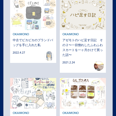
OKAIMONO
OKAIMONO
中古でピカピカのブランドバ
アゼモトのハピ足す日記 そ
ッグを手に入れた私
の２〜一目惚れしたふわふわ
スカートを一ヶ月かけて買っ
2022.4.27
た話〜
2021.2.24
OKAIMONO
OKAIMONO