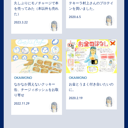
久しぶりにモノチャージで本
テキーラ村上さんのプロテイ
を売ってみた（本以外も売れ
ンを買いました。
た）
2020.6.5
2023.3.22
OKAIMONO
OKAIMONO
なかなか買えないクッキー
お金とうまく付き合いたいの
缶、チージィポッシュをお取
に。
り寄せ
2020.2.19
2022.11.29