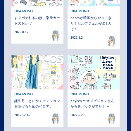
OKAIMONO
OKAIMONO
すぐポチれるのは、楽天カー
ohoraが韓国からやってき
ドのおかげ
た！セルフジェルが楽しい
ぞ！
2022.8.19
2022.8.2
OKAIMONO
OKAIMONO
誕生月、とにかくテンション
anyism 〜オズビジョンさん
をあげるためのベロア。
から鼻パックがでた！〜
2019.12.16
2022.6.20