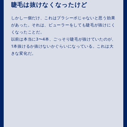
COMPANY
睫毛は抜けなくなったけど
しかし一個だけ、これはプラシーボじゃないと思う効果
SERVICES
があった。それは、ビューラーをしても睫毛が抜けにく
くなったことだ。
RECRUIT
以前は本当に3〜4本、ごっそり睫毛が抜けていたのが、
1本抜けるか抜けないかぐらいになっている。これは大
NEWS
きな変化だ。
OZ MEDIA
PRIVACY POLICY
CONTACT
ACCESS