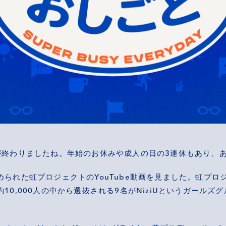
が終わりましたね。年始のお休みや成人の日の3連休もあり、
られた虹プロジェクトのYouTube動画を見ました。虹プロ
10,000人の中から選抜される9名がNiziUというガールズ