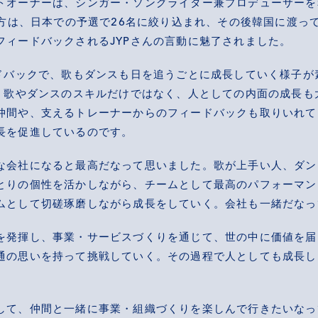
オーナーは、シンガー・ソングライター兼プロデューサーを務めら
の方は、日本での予選で26名に絞り込まれ、その後韓国に渡っ
フィードバックされるJYPさんの言動に魅了されました。
ードバックで、歌もダンスも日を追うごとに成長していく様子が
は、歌やダンスのスキルだけではなく、人としての内面の成長も
仲間や、支えるトレーナーからのフィードバックも取りいれて
長を促進しているのです。
な会社になると最高だなって思いました。歌が上手い人、ダン
とりの個性を活かしながら、チームとして最高のパフォーマン
ムとして切磋琢磨しながら成長をしていく。会社も一緒だなっ
を発揮し、事業・サービスづくりを通じて、世の中に価値を届
通の思いを持って挑戦していく。その過程で人としても成長し
して、仲間と一緒に事業・組織づくりを楽しんで行きたいなっ