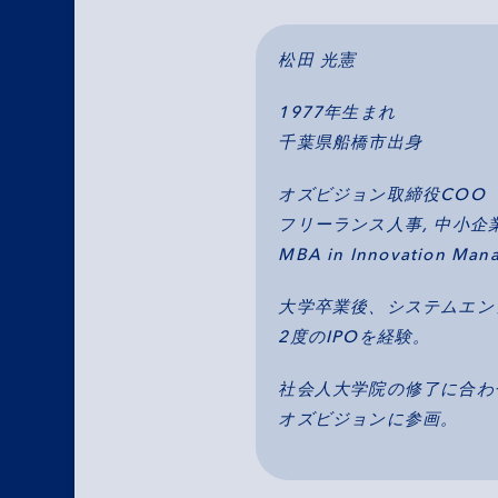
松田 光憲
1977年生まれ
千葉県船橋市出身
オズビジョン取締役COO
フリーランス人事, 中小企
MBA in Innovation Man
大学卒業後、システムエン
2度のIPOを経験。
社会人大学院の修了に合わ
オズビジョンに参画。