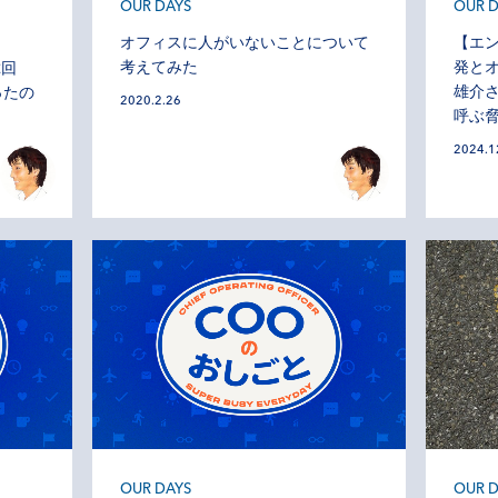
OUR DAYS
OUR D
オフィスに人がいないことについて
【エ
考えてみた
発と
2回
雄介
ったの
2020.2.26
呼ぶ
2024.1
OUR DAYS
OUR D