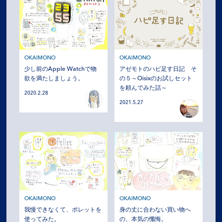
OKAIMONO
OKAIMONO
少し前のApple Watchで物
アゼモトのハピ足す日記 そ
欲を満たしましょう。
の５～Oisixのお試しセット
を頼んでみた話～
2020.2.28
2021.5.27
OKAIMONO
OKAIMONO
我慢できなくて、ポレットを
身の丈に合わない買い物へ
使ってみた。
の、本気の懺悔。