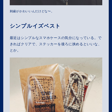
MISSION
刺繍がかわいいんだけどな〜。
COMPANY
シンプルイズベスト
SERVICES
最近はシンプルなスマホケースの気分になっている。で
RECRUIT
きればクリアで、ステッカーを後ろに挟めるといいな、
とか。
NEWS
OZ MEDIA
PRIVACY POLICY
CONTACT
ACCESS