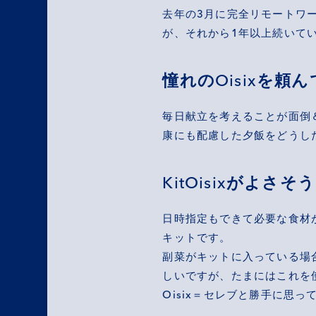
去年の3月に完全リモートワ
が、それから1年以上続いて
憧れのOisixを頼
毎日献立を考えることが面倒
康にも配慮した夕飯をどうした
KitOisixがよさそ
日時指定もできて必要な食材
キットです。
副菜がキットに入っている場
しいですが、たまにはこれを
Oisix＝セレブと勝手に思