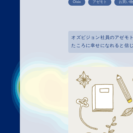
Oisix
アゼモト
お買い
オズビジョン社員のアゼモ
たころに幸せになれると信