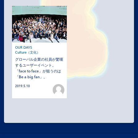
MISSION
COMPANY
SERVICES
OUR DAYS
RECRUIT
Culture（文化）
グローバル企業の社員が驚嘆
するユーザーイベント。
NEWS
「face to face」が狙うのは
「Be a big fan」。
OZ MEDIA
2019.5.10
PRIVACY POLICY
CONTACT
ACCESS