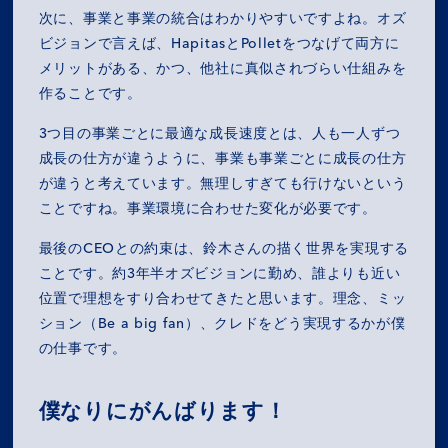
次に、事業と事業の統合はわかりやすいですよね。オズ
ビジョンで言えば、HapitasとPolletをつなげて両方に
メリットがある、かつ、他社に真似されづらい仕組みを
作ることです。
3つ目の事業ごとに最適な成長速度とは、人も一人ずつ
成長の仕方が違うように、事業も事業ごとに成長の仕方
が違うと考えています。無理しすぎても行けないという
ことですね。事業環境に合わせた変化が必要です。
最後のCEOとの約束は、鈴木さんの描く世界を実現する
ことです。約3年半オズビジョンに勤め、誰よりも近い
位置で理想をすり合わせてきたと思います。理念、ミッ
ション（Be a big fan）、クレドをどう実現するかが僕
の仕事です。
MISSION
僕なりにがんばります！