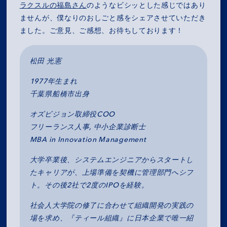
COMPANY
ラクスルの福島さん
のようなビシッとした感じではあり
ませんが、僕なりのおしごと感をシェアさせていただき
SERVICES
ました。ご意見、ご感想、お待ちしております！
RECRUIT
松田 光憲
1977年生まれ
NEWS
千葉県船橋市出身
OZ MEDIA
オズビジョン取締役COO
フリーランス人事, 中小企業診断士
MBA in Innovation Management
PRIVACY POLICY
CONTACT
ACCESS
大学卒業後、システムエンジニアからスタートし
たキャリアが、上場準備を契機に管理部門へシフ
ト。その後2社で2度のIPOを経験。
社会人大学院の修了に合わせて組織開発の実践の
場を求め、『ティール組織』に日本企業で唯一紹