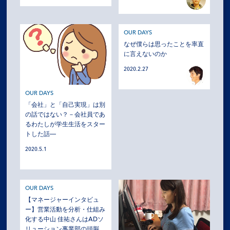
OUR DAYS
なぜ僕らは思ったことを率直
に言えないのか
2020.2.27
OUR DAYS
「会社」と「自己実現」は別
の話ではない？－会社員であ
るわたしが学生生活をスター
トした話―
2020.5.1
OUR DAYS
【マネージャーインタビュ
ー】営業活動を分析・仕組み
化する中山 佳祐さんはADソ
リューション事業部の頭脳