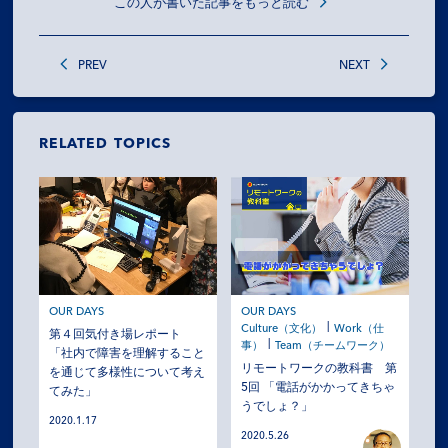
この人が書いた記事をもっと読む
PREV
NEXT
RELATED TOPICS
OUR DAYS
OUR DAYS
Culture（文化）
Work（仕
第４回気付き場レポート
事）
Team（チームワーク）
「社内で障害を理解すること
リモートワークの教科書 第
を通じて多様性について考え
5回 「電話がかかってきちゃ
てみた」
うでしょ？」
2020.1.17
2020.5.26