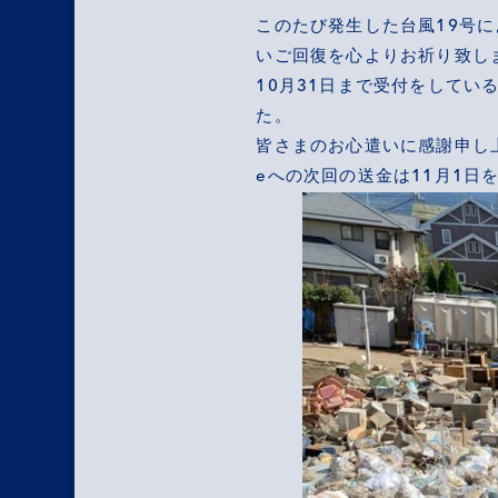
このたび発生した台風19号
いご回復を心よりお祈り致し
10月31日まで受付をしてい
た。
皆さまのお心遣いに感謝申し上げ
eへの次回の送金は11月1