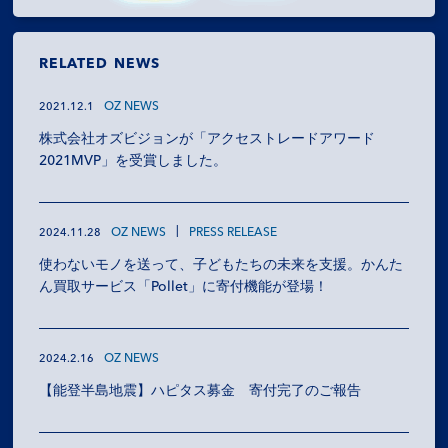
RECRUIT
RELATED NEWS
NEWS
OZ NEWS
2021.12.1
OZ MEDIA
株式会社オズビジョンが「アクセストレードアワード
2021MVP」を受賞しました。
PRIVACY POLICY
CONTACT
ACCESS
OZ NEWS
PRESS RELEASE
2024.11.28
使わないモノを送って、子どもたちの未来を支援。かんた
ん買取サービス「Pollet」に寄付機能が登場！
OZ NEWS
2024.2.16
【能登半島地震】ハピタス募金 寄付完了のご報告