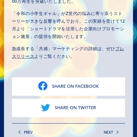
00万再生を突破いたしました。
「令和の小学生ギャル」がZ世代の悩みに寄り添うスト
ーリーが大きな反響を呼んでおり、この実績を受けて12
月より「ショートドラマを活用した企業向けプロモーシ
ョン施策」の提供を開始いたします。
急成長する「共感」マーケティングの詳細は、ぜひ
プレ
スリリース
よりご覧ください。
SHARE ON FACEBOOK
MISSION
COMPANY
SHARE ON TWITTER
SERVICES
PREV
NEXT