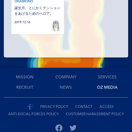
SERVICES
OKAIMONO
誕生月、とにかくテンション
をあげるためのベロア。
RECRUIT
2019.12.16
NEWS
OZ MEDIA
PRIVACY POLICY
CONTACT
ACCESS
MISSION
COMPANY
SERVICES
RECRUIT
NEWS
OZ MEDIA
PRIVACY POLICY
CONTACT
ACCESS
ANTI-SOCIAL FORCES POLICY
CUSTOMER HARASSMENT POLICY