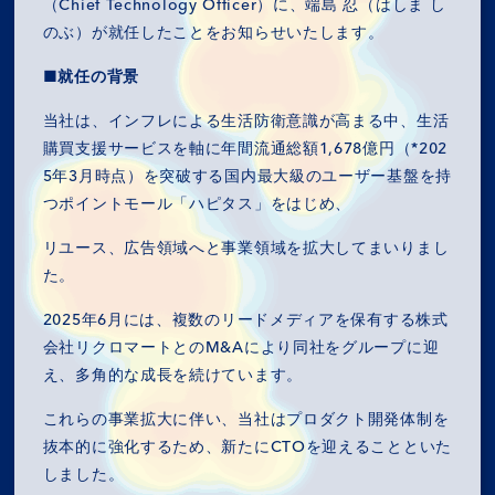
（Chief Technology Officer）に、端島 忍（はしま し
のぶ）が就任したことをお知らせいたします。
■就任の背景
当社は、インフレによる生活防衛意識が高まる中、生活
購買支援サービスを軸に年間流通総額1,678億円（*202
5年3月時点）を突破する国内最大級のユーザー基盤を持
つポイントモール「ハピタス」をはじめ、
リユース、広告領域へと事業領域を拡大してまいりまし
た。
2025年6月には、複数のリードメディアを保有する株式
会社リクロマートとのM&Aにより同社をグループに迎
え、多角的な成長を続けています。
これらの事業拡大に伴い、当社はプロダクト開発体制を
抜本的に強化するため、新たにCTOを迎えることといた
しました。