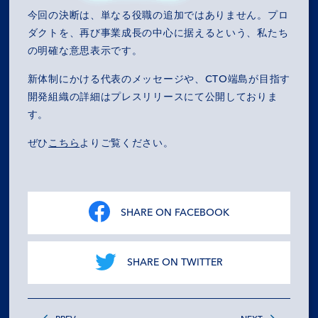
今回の決断は、単なる役職の追加ではありません。プロ
ダクトを、再び事業成長の中心に据えるという、私たち
の明確な意思表示です。
MISSION
新体制にかける代表のメッセージや、CTO端島が目指す
開発組織の詳細はプレスリリースにて公開しておりま
COMPANY
す。
SERVICES
ぜひ
こちら
よりご覧ください。
RECRUIT
SHARE ON FACEBOOK
NEWS
OZ MEDIA
SHARE ON TWITTER
PRIVACY POLICY
CONTACT
ACCESS