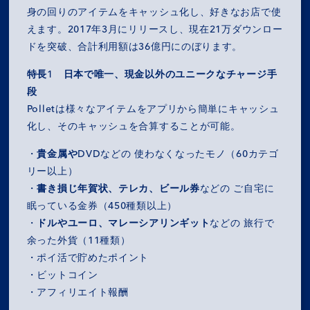
RECRUIT
身の回りのアイテムをキャッシュ化し、好きなお店で使
えます。2017年3月にリリースし、現在21万ダウンロー
ドを突破、合計利用額は36億円にのぼります。
NEWS
特長1 日本で唯一、現金以外のユニークなチャージ手
OZ MEDIA
段
Polletは様々なアイテムをアプリから簡単にキャッシュ
化し、そのキャッシュを合算することが可能。
PRIVACY POLICY
CONTACT
ACCESS
・
貴金属やDVD
などの 使わなくなったモノ（60カテゴ
リー以上）
・
書き損じ年賀状、テレカ、ビール券
などの ご自宅に
眠っている金券（450種類以上）
・
ドルやユーロ、マレーシアリンギット
などの 旅行で
余った外貨（11種類）
・ポイ活で貯めたポイント
・ビットコイン
・アフィリエイト報酬