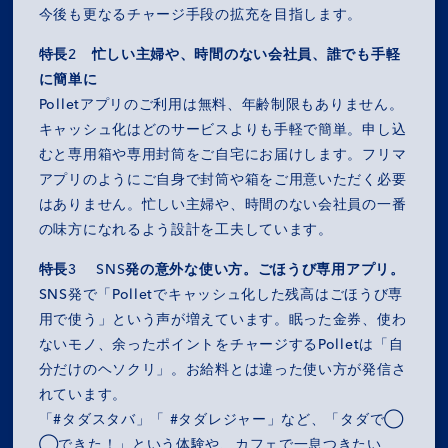
今後も更なるチャージ手段の拡充を目指します。
特長2 忙しい主婦や、時間のない会社員、誰でも手軽
に簡単に
Polletアプリのご利用は無料、年齢制限もありません。
キャッシュ化はどのサービスよりも手軽で簡単。申し込
むと専用箱や専用封筒をご自宅にお届けします。フリマ
アプリのようにご自身で封筒や箱をご用意いただく必要
はありません。忙しい主婦や、時間のない会社員の一番
の味方になれるよう設計を工夫しています。
特長3 SNS発の意外な使い方。ごほうび専用アプリ。
SNS発で「Polletでキャッシュ化した残高はごほうび専
用で使う」という声が増えています。眠った金券、使わ
ないモノ、余ったポイントをチャージするPolletは「自
分だけのヘソクリ」。お給料とは違った使い方が発信さ
れています。
「#タダスタバ」「 #タダレジャー」など、「タダで◯
◯できた！」という体験や、カフェで一息つきたい