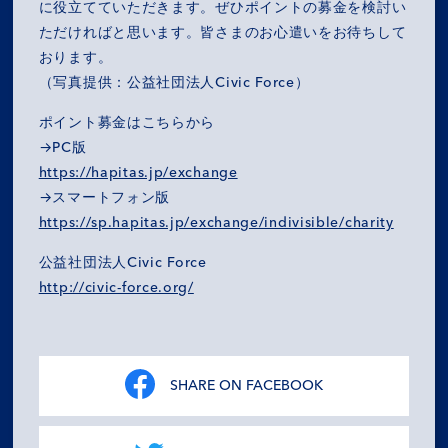
SERVICES
に役立てていただきます。ぜひポイントの募金を検討い
ただければと思います。皆さまのお心遣いをお待ちして
RECRUIT
おります。
（写真提供：公益社団法人Civic Force）
NEWS
ポイント募金はこちらから
→PC版
OZ MEDIA
https://hapitas.jp/exchange
→スマートフォン版
https://sp.hapitas.jp/exchange/indivisible/charity
PRIVACY POLICY
CONTACT
ACCESS
公益社団法人Civic Force
http://civic-force.org/
SHARE ON FACEBOOK