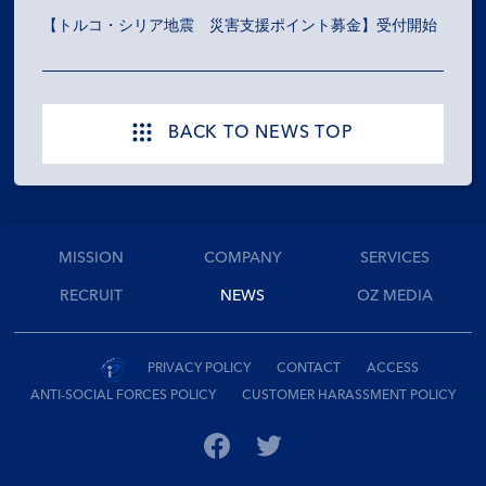
【トルコ・シリア地震 災害支援ポイント募金】受付開始
BACK TO NEWS TOP
MISSION
COMPANY
SERVICES
RECRUIT
NEWS
OZ MEDIA
PRIVACY POLICY
CONTACT
ACCESS
ANTI-SOCIAL FORCES POLICY
CUSTOMER HARASSMENT POLICY