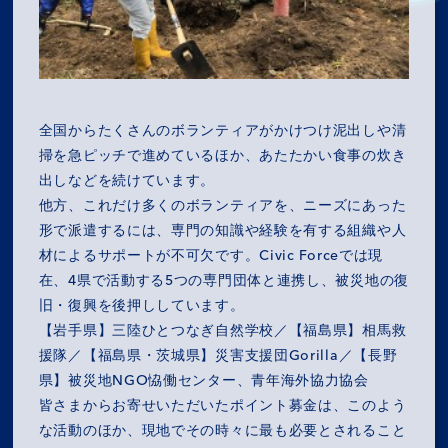
全国からたくさんのボランティアがかけつけ泥出しや清
掃を急ピッチで進めているほか、あたたかい食事の炊き
出しなどを続けています。
他方、これだけ多くのボランティアを、ニーズにあった
形で派遣するには、専門の知識や経験を有する組織や人
材によるサポートが不可欠です。Civic Forceでは現
在、4県で活動する5つの専門団体と連携し、被災地の復
旧・復興を後押ししています。
MISSION
【岩手県】三陸ひとつなぎ自然学校／【福島県】相馬救
援隊／【福島県・茨城県】災害支援団Gorilla／【長野
県】被災地NGO恊働センター、青年海外協力協会
COMPANY
皆さまからお寄せいただいたポイント募金は、このよう
な活動のほか、現地でその時々に最も必要とされること