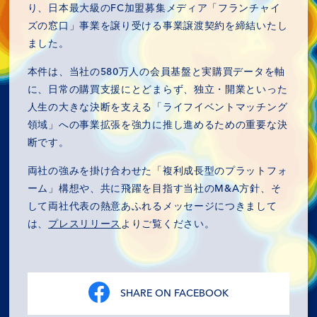
り、日本最大級のFC加盟募集メディア「フランチャイ
ズの窓口」事業を譲り受ける事業譲渡契約を締結いたし
ました。
本件は、当社の580万人の会員基盤と実購買データを軸
に、日常の購買支援にとどまらず、独立・開業といった
人生の大きな決断を支える「ライフイベントマッチング
領域」への事業拡張を強力に推し進めるための重要な決
断です。
両社の強みを掛け合わせた「複利成長型のプラットフォ
ーム」構想や、共に飛躍を目指す当社のM&A方針、そ
して両社代表の熱意あふれるメッセージにつきまして
は、
プレスリリース
よりご覧ください。
MISSION
COMPANY
SHARE ON FACEBOOK