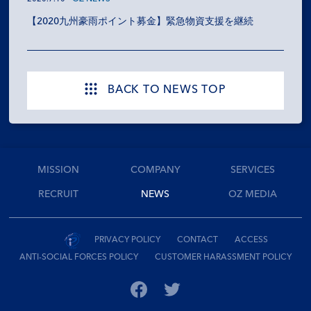
【2020九州豪雨ポイント募金】緊急物資支援を継続
BACK TO NEWS TOP
MISSION
COMPANY
SERVICES
RECRUIT
NEWS
OZ MEDIA
PRIVACY POLICY
CONTACT
ACCESS
ANTI-SOCIAL FORCES POLICY
CUSTOMER HARASSMENT POLICY