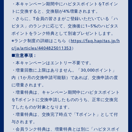
・本キャンペーン期間中にハピタスポイントをTポイン
MISSION
トに交換すると、交換額が4%増量されます。
・さらに、T会員の皆さまがご登録いただいている「ハ
COMPANY
ピタス」のランクに応じて、交換後に1~5%のハピタス
ポイントをランク特典として別途プレゼントします。
※ランク制度の詳細はこちら（
https://faq.hapitas.jp/h
SERVICES
c/ja/articles/4404825011353
）
■注意事項：
RECRUIT
・本キャンペーンはエントリー不要です。
・増量回数に上限はありません。「30,000ポイント」
NEWS
内（1か月の交換申請可能額）であれば、交換申請の度
に増量されます。
OZ MEDIA
・増量特典は、キャンペーン期間中にハピタスポイント
をTポイントに交換申請したもののうち、正常に交換完
了したものが対象となります。
・増量特典は、交換完了時点で「Tポイント」として付
PRIVACY POLICY
CONTACT
ACCESS
与されます。
・会員ランク特典は、増量特典とは別に「ハピタスポイ