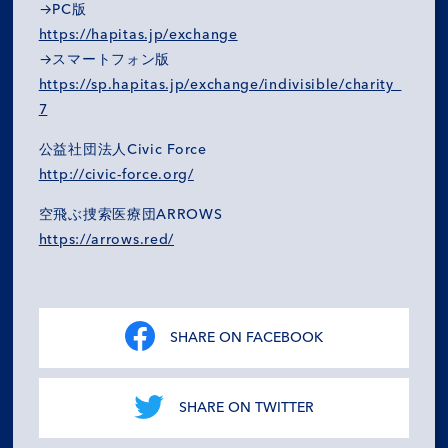
→PC版
https://hapitas.jp/exchange
→スマートフォン版
https://sp.hapitas.jp/exchange/indivisible/charity_
7
公益社団法人Civic Force
http://civic-force.org/
空飛ぶ捜索医療団ARROWS
https://arrows.red/
SHARE ON FACEBOOK
SHARE ON TWITTER