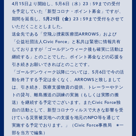
4月15日より開始し、5月6日（水）23：59までの受付
を予定していた「新型コロナ・ポイント募金」ですが、
期間を延長し、
5月29日（金）23：59
まで受付をさせて
いただくこととしました。
送金先である「空飛ぶ捜索医療団ARROWS」および
「公益社団法人Civic Force」と私共は緊密に情報共有
しておりますが「ゴールデンウィーク後も確実に活動は
継続する」とのことでした。ポイント募金などの応援を
引き続きお願いできればとのことです。
「ゴールデンウィーク以降については、5月6日で今の活
動を終了する予定は全くなく、ARROWSと致しまして
は、引き続き、医療支援物資の提供、トレーラーやテン
トの貸与、離島搬送の訓練の実施（もしくは実際の搬
送）を継続する予定でございます。またCivic Force独
自の活動として、新型コロナウィルスで大きな影響を受
けている災害被災地への支援を地元のNPO等を通じて
実施する予定でおります。」（Civic Force事務局 ※一
部を当方で編集）