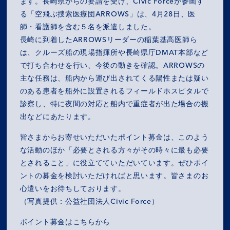
ます。長崎県からの要請を受け、Civic Forceが参画す
る「空飛ぶ捜索医療団ARROWS」は、4月28日、医
師・看護師を含む５名を派遣しました。
長崎に到着したARROWSリーダーの稲葉基高医師ら
MISSION
は、クルーズ船の現場指揮所や長崎県庁DMAT本部など
で打ち合わせを行い、今後の動きを確認。ARROWSの
COMPANY
主な任務は、船内から運び出されてくる陽性または疑い
のある患者を船外に設置されるフィールドホスピタルで
SERVICES
診察し、特に夜間の対応と船内で重症者が出た場合の搬
出などにあたります。
RECRUIT
皆さまからお寄せいただいたポイント募金は、このよう
な活動のほか「必要とされる方々がその時々に最も必要
NEWS
とされること」に役立てていただいています。ぜひポイ
ントの募金を検討いただければと思います。皆さまのお
OZ MEDIA
心遣いをお待ちしております。
（写真提供：公益社団法人Civic Force）
ポイント募金はこちらから
PRIVACY POLICY
CONTACT
ACCESS